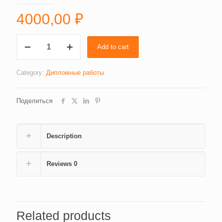
4000,00
₽
Оценка
Add to cart
эффективность
управления
муниципального
Category:
Дипломные работы
образования
ад-
Поделиться
министрации
Старожиловского
района
Рязанской
Description
области.
(115)
quantity
Reviews
0
Related products