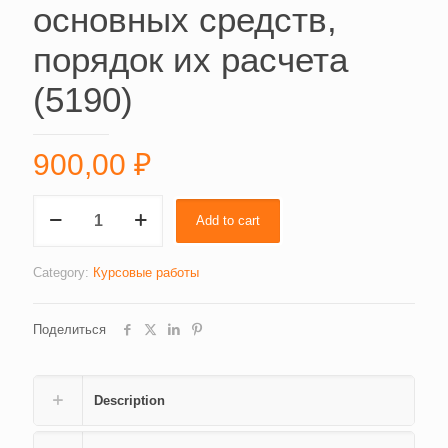
основных средств,
порядок их расчета
(5190)
900,00
₽
Показатели
Add to cart
эффективности
использования
основных
Category:
Курсовые работы
средств,
порядок
Поделиться
их
расчета
(5190)
quantity
Description