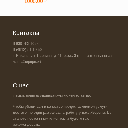
1000,00
₽
Контакты
8-930-783-10-50
8 (4912) 51-10-50
г. Рязань, ул. Есенина, д.41, офис 3 (пл. Театральная за
маг. «Сюрприз»)
О нас
Самые лучшие специалисты по своим темам!
Чтобы убедиться в качестве предоставляемой услуги,
достаточно один раз заказать работу у нас. Уверены, Вы
станете постоянным клиентом и будете нас
рекомендовать.