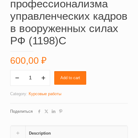
профессионализма
управленческих кадров
в вооруженных силах
РФ (1198)С
600,00
₽
Проблемы
Add to cart
профессионализма
управленческих
кадров
Category:
Курсовые работы
в
вооруженных
Поделиться
силах
РФ
(1198)С
quantity
Description