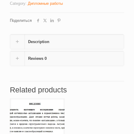
предприятия
Category:
Дипломные работы
на
250
Поделиться
автомобилей
ВАЗ-11186
(4768)
quantity
Description
Reviews
0
Related products