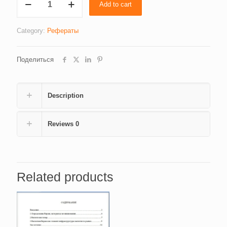
Add to cart
на
макроуровне
(2159-
Category:
Рефераты
5)
quantity
Поделиться
Description
Reviews
0
Related products