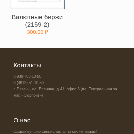
Валютные биржи
(2159-2)
300,00
₽
Контакты
8-930-783-10-50
8 (4912) 51-10-50
г. Рязань, ул. Есенина, д.41, офис 3 (пл. Театральная за
маг. «Сюрприз»)
О нас
Самые лучшие специалисты по своим темам!