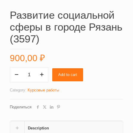
Развитие социальной
сферы в городе Рязань
(3597)
900,00
₽
Развитие
Add to cart
социальной
сферы
в
Category:
Курсовые работы
городе
Рязань
Поделиться
(3597)
quantity
Description