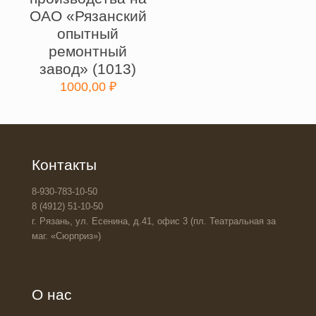
ОАО «Рязанский
опытный
ремонтный
завод» (1013)
1000,00
₽
Контакты
8-930-783-10-50
8 (4912) 51-10-50
г. Рязань, ул. Есенина, д.41, офис 3 (пл. Театральная за
маг. «Сюрприз»)
О нас