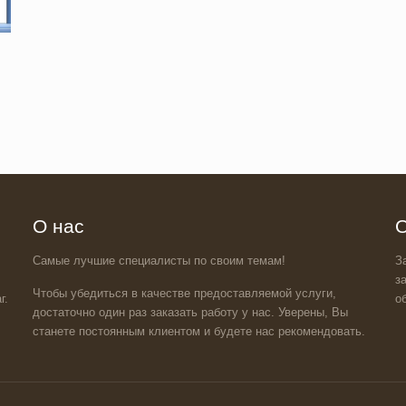
О нас
О
Самые лучшие специалисты по своим темам!
З
з
Чтобы убедиться в качестве предоставляемой услуги,
г.
о
достаточно один раз заказать работу у нас. Уверены, Вы
станете постоянным клиентом и будете нас рекомендовать.