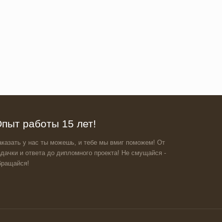
пыт работы 15 лет!
аказать у нас ты можешь, и тебе мы вмиг поможем! От
адачки и ответа до дипломного проекта! Не смущайся -
бращайся!