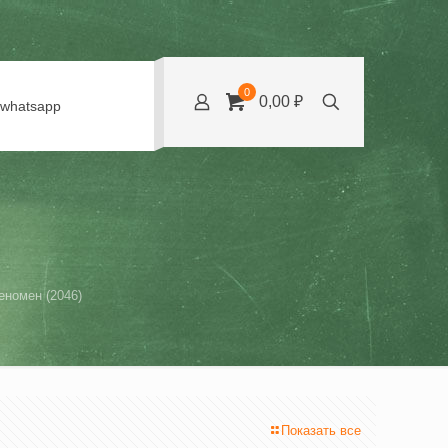
0
0,00 ₽
whatsapp
еномен (2046)
Показать все