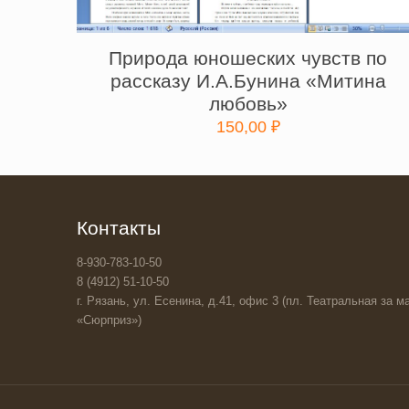
Природа юношеских чувств по
рассказу И.А.Бунина «Митина
любовь»
150,00
₽
Контакты
8-930-783-10-50
8 (4912) 51-10-50
г. Рязань, ул. Есенина, д.41, офис 3 (пл. Театральная за ма
«Сюрприз»)