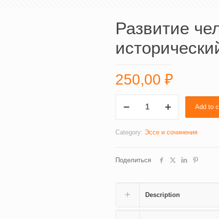
Развитие чел
исторически
250,00
₽
Развитие
Add to c
человека
как
культурно
Category:
Эссе и сочинения
исторический
феномен
Поделиться
(2046)
quantity
Description