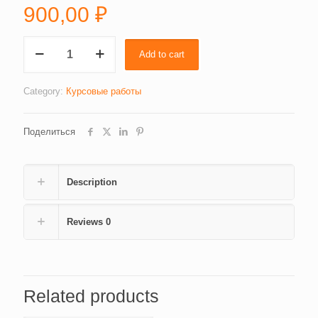
900,00
₽
Реклама
Add to cart
в
системе
маркетинга
Category:
Курсовые работы
(3445)
quantity
Поделиться
Description
Reviews
0
Related products