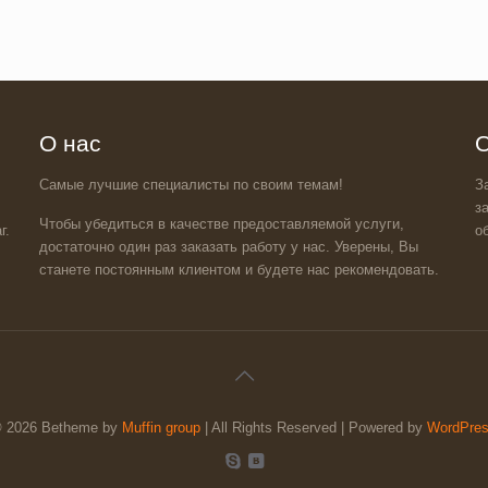
О нас
О
Самые лучшие специалисты по своим темам!
З
з
Чтобы убедиться в качестве предоставляемой услуги,
г.
о
достаточно один раз заказать работу у нас. Уверены, Вы
станете постоянным клиентом и будете нас рекомендовать.
 2026 Betheme by
Muffin group
| All Rights Reserved | Powered by
WordPre