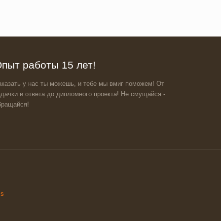
пыт работы 15 лет!
аказать у нас ты можешь, и тебе мы вмиг поможем! От
адачки и ответа до дипломного проекта! Не смущайся -
бращайся!
ss