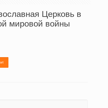
вославная Церковь в
ой мировой войны
art