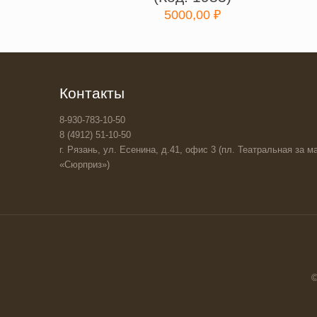
5000,00
₽
Контакты
8-930-783-10-50
8 (4912) 51-10-50
г. Рязань, ул. Есенина, д.41, офис 3 (пл. Театральная за ма
«Сюрприз»)
©