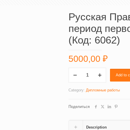
Русская Пра
период перв
(Код: 6062)
5000,00
₽
Русская
Add to c
Православная
Церковь
в
Category:
Дипломные работы
период
первой
Поделиться
мировой
войны
(Код:
6062)
Description