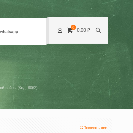
0
0,00 ₽
whatsapp
й войны (Код: 6062)
Показать все