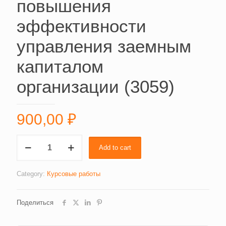
повышения
эффективности
управления заемным
капиталом
организации (3059)
900,00
₽
Состояние
Add to cart
и
пути
повышения
Category:
Курсовые работы
эффективности
управления
Поделиться
заемным
капиталом
организации