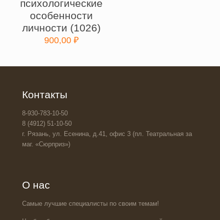
психологические
особенности
личности (1026)
900,00
₽
Контакты
8-930-783-10-50
8 (4912) 51-10-50
г. Рязань, ул. Есенина, д.41, офис 3 (пл. Театральная за
маг. «Сюрприз»)
О нас
Самые лучшие специалисты по своим темам!