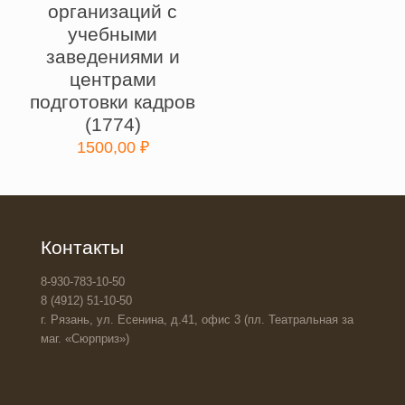
организаций с
учебными
заведениями и
центрами
подготовки кадров
(1774)
1500,00
₽
Контакты
8-930-783-10-50
8 (4912) 51-10-50
г. Рязань, ул. Есенина, д.41, офис 3 (пл. Театральная за
маг. «Сюрприз»)