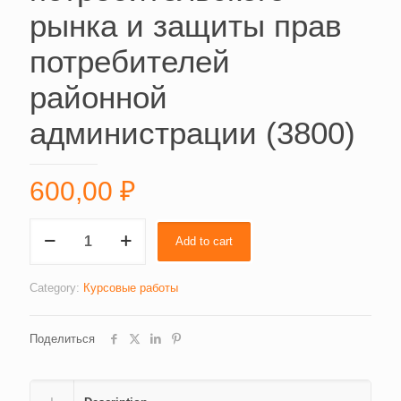
рынка и защиты прав
потребителей
районной
администрации (3800)
600,00
₽
Сотрудник
Add to cart
отдела
потребительского
рынка
Category:
Курсовые работы
и
защиты
Поделиться
прав
потребителей
районной
администрации