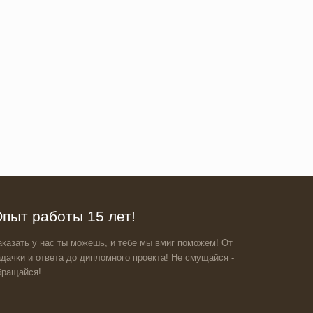
пыт работы 15 лет!
аказать у нас ты можешь, и тебе мы вмиг поможем! От
адачки и ответа до дипломного проекта! Не смущайся -
бращайся!