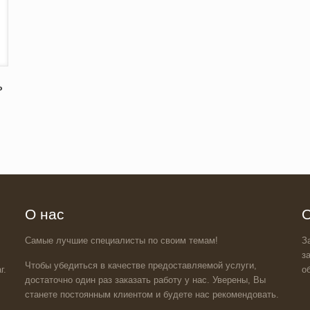
ь
О нас
О
Самые лучшие специалисты по своим темам!
З
з
Чтобы убедиться в качестве предоставляемой услуги,
г.
о
достаточно один раз заказать работу у нас. Уверены, Вы
станете постоянным клиентом и будете нас рекомендовать.