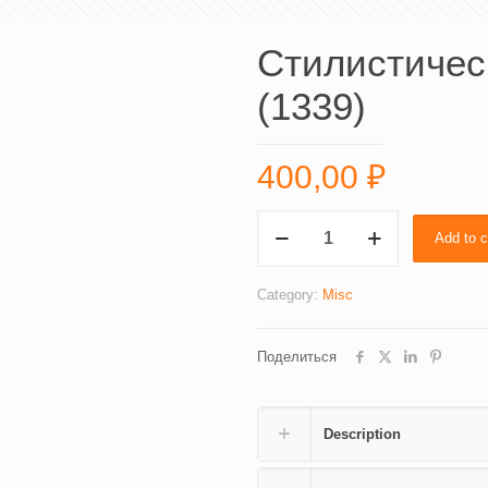
Стилистичес
(1339)
400,00
₽
Стилистический
Add to c
анализ
текста
(1339)
Category:
Misc
quantity
Поделиться
Description