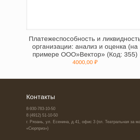
Платежеспособность и ликвидност
организации: анализ и оценка (на
примере ООО»Вектор» (Код: 355)
4000,00
₽
Контакты
8-930-783-10-50
8 (4912) 51-10-50
г. Рязань, ул. Есенина, д.41, офис 3 (пл. Театральная за ма
«Сюрприз»)