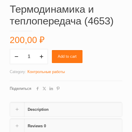
Термодинамика и
теплопередача (4653)
200,00
₽
Термодинамика
Add to cart
и
теплопередача
(4653)
Category:
Контрольные работы
quantity
Поделиться
Description
Reviews
0