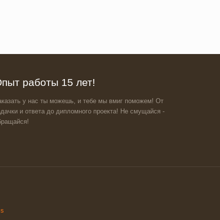
пыт работы 15 лет!
аказать у нас ты можешь, и тебе мы вмиг поможем! От
адачки и ответа до дипломного проекта! Не смущайся -
бращайся!
ss