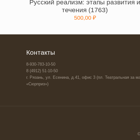
Русский реализм: этапы развития 
течения (1763)
500,00
₽
Контакты
8-930-783-10-50
8 (4912) 51-10-50
г. Рязань, ул. Есенина, д.41, офис 3 (пл. Театральная за ма
«Сюрприз»)
©