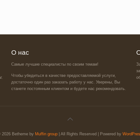
и
О нас
О
Самые лучшие специалисты по своим темам!
З
з
Чтобы убедиться в качестве предоставляемой услуги,
г.
о
достаточно один раз заказать работу у нас. Уверены, Вы
станете постоянным клиентом и будете нас рекомендовать.
 2026 Betheme by
Muffin group
| All Rights Reserved | Powered by
WordPre