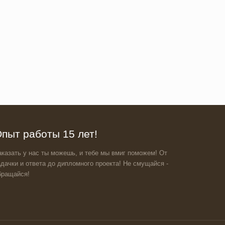
пыт работы 15 лет!
аказать у нас ты можешь, и тебе мы вмиг поможем! От
адачки и ответа до дипломного проекта! Не смущайся -
бращайся!