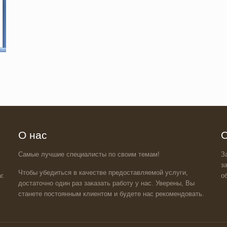
О нас
О
Самые лучшие специалисты по своим темам!
З
з
Чтобы убедиться в качестве предоставляемой услуги,
г.
о
достаточно один раз заказать работу у нас. Уверены, Вы
станете постоянным клиентом и будете нас рекомендовать.