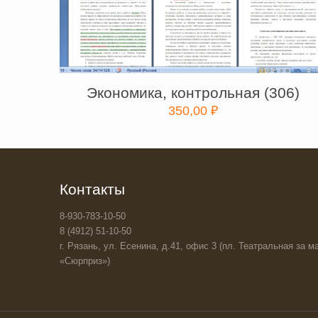
Экономика, контрольная (306)
350,00
₽
Контакты
8-930-783-10-50
8 (4912) 51-10-50
г. Рязань, ул. Есенина, д.41, офис 3 (пл. Театральная за ма
«Сюрприз»)