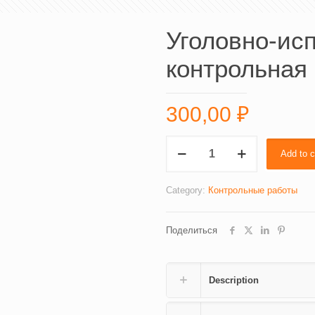
Уголовно-ис
контрольная
300,00
₽
Уголовно-
Add to c
исполнительное
право,
контрольная
Category:
Контрольные работы
quantity
Поделиться
Description