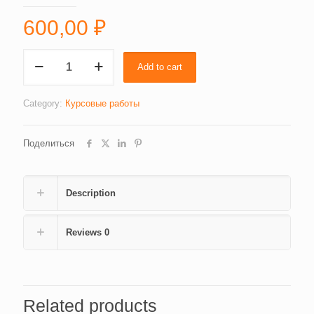
600,00
₽
УПРАВЛЕНИЕ
Add to cart
И
МЕНЕДЖМЕНТ
(3015)
Category:
Курсовые работы
quantity
Поделиться
Description
Reviews
0
Related products