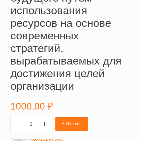
использования
ресурсов на основе
современных
стратегий,
вырабатываемых для
достижения целей
организации
1000,00
₽
Управление
Add to cart
как
процесс
производства
Category:
Курсовые работы