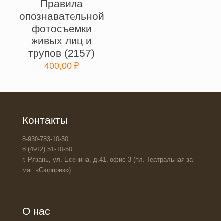
Правила
опознавательной
фотосъемки
живых лиц и
трупов (2157)
400,00
₽
Контакты
8-930-783-10-50
8 (4912) 51-10-50
г. Рязань, ул. Есенина, д.41, офис 3 (пл. Театральная за
маг. «Сюрприз»)
О нас