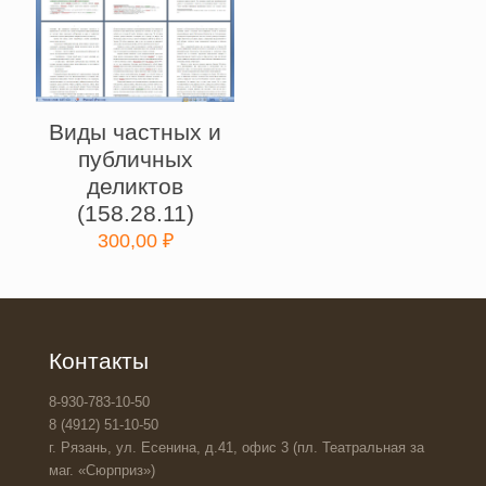
Виды частных и
публичных
деликтов
(158.28.11)
300,00
₽
Контакты
8-930-783-10-50
8 (4912) 51-10-50
г. Рязань, ул. Есенина, д.41, офис 3 (пл. Театральная за
маг. «Сюрприз»)