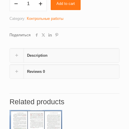
Add to cart
получения
трудовой
пенсии
Category:
Контрольные работы
quantity
Поделиться
Description
Reviews
0
Related products