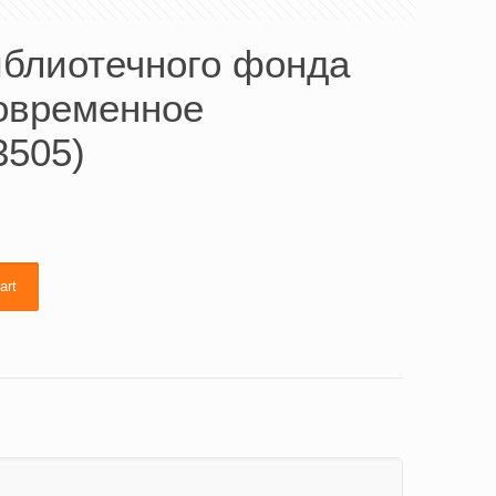
иблиотечного фонда
современное
3505)
art