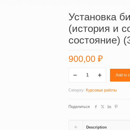
Установка б
(история и 
состояние) (
900,00
₽
Установка
Add to c
библиотечного
фонда
(история
Category:
Курсовые работы
и
современное
Поделиться
состояние)
(3505)
quantity
Description