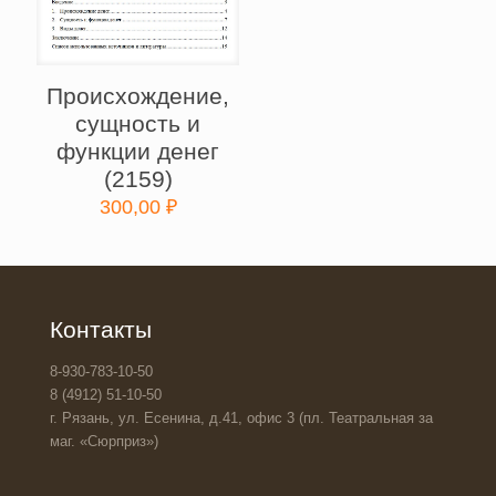
Происхождение,
сущность и
функции денег
(2159)
300,00
₽
Контакты
8-930-783-10-50
8 (4912) 51-10-50
г. Рязань, ул. Есенина, д.41, офис 3 (пл. Театральная за
маг. «Сюрприз»)