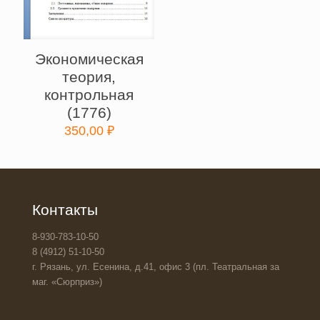
Экономическая
теория,
контрольная
(1776)
350,00
₽
Контакты
8-930-783-10-50
8 (4912) 51-10-50
г. Рязань, ул. Есенина, д.41, офис 3 (пл. Театральная за
маг. «Сюрприз»)