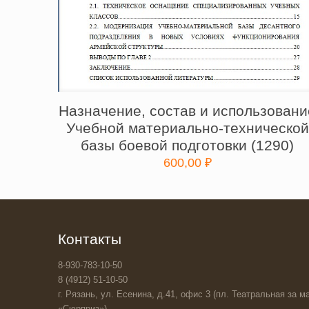
Назначение, состав и использовани
Учебной материально-технической
базы боевой подготовки (1290)
600,00
₽
Контакты
8-930-783-10-50
8 (4912) 51-10-50
г. Рязань, ул. Есенина, д.41, офис 3 (пл. Театральная за ма
«Сюрприз»)