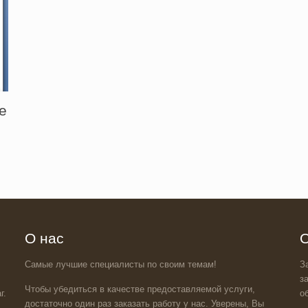
е
О нас
О
Самые лучшие специалисты по своим темам!
З
з
Чтобы убедиться в качестве предоставляемой услуги,
г.
о
достаточно один раз заказать работу у нас. Уверены, Вы