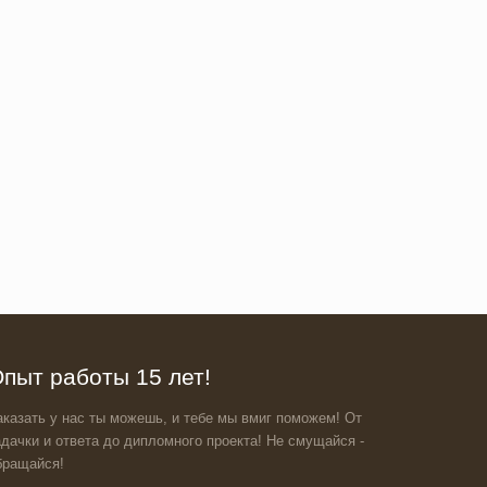
пыт работы 15 лет!
аказать у нас ты можешь, и тебе мы вмиг поможем! От
адачки и ответа до дипломного проекта! Не смущайся -
бращайся!