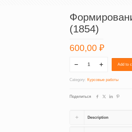
Формировани
(1854)
600,00
₽
Формирование
Add to c
лидера
нового
типа
Category:
Курсовые работы
(1854)
quantity
Поделиться
Description