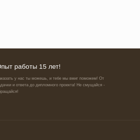
пыт работы 15 лет!
аказать у нас ты можешь, и тебе мы вмиг поможем! От
адачки и ответа до дипломного проекта! Не смущайся -
бращайся!