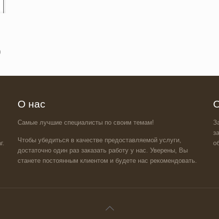
)
О нас
О
Самые лучшие специалисты по своим темам!
З
з
Чтобы убедиться в качестве предоставляемой услуги,
г.
о
достаточно один раз заказать работу у нас. Уверены, Вы
станете постоянным клиентом и будете нас рекомендовать.