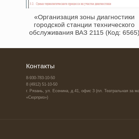
«Организация зоны диагностики
городской станции технического
обслуживания ВАЗ 2115 (Код: 6565
Контакты
8-930-783-10-50
8 (4912) 51-10-50
г. Рязань, ул. Есенина, д.41, офис 3 (пл. Театральная за ма
«Сюрприз»)