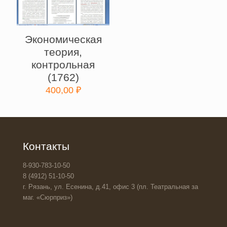
Экономическая
теория,
контрольная
(1762)
400,00
₽
Контакты
8-930-783-10-50
8 (4912) 51-10-50
г. Рязань, ул. Есенина, д.41, офис 3 (пл. Театральная за
маг. «Сюрприз»)