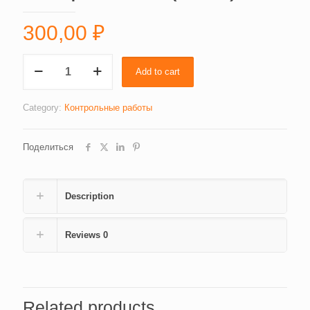
300,00
₽
Экономика
Add to cart
фирмы,
контрольная
(1880)
Category:
Контрольные работы
quantity
Поделиться
Description
Reviews
0
Related products