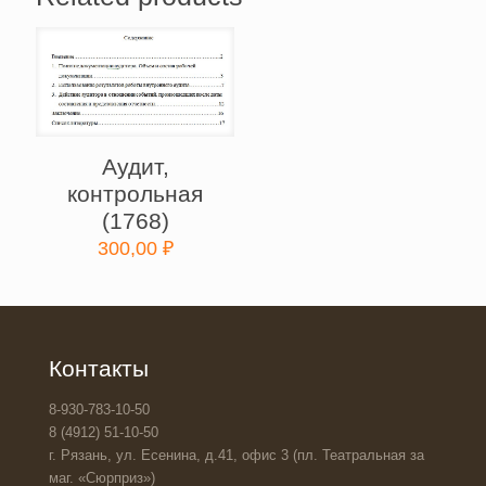
Аудит,
контрольная
(1768)
300,00
₽
Контакты
8-930-783-10-50
8 (4912) 51-10-50
г. Рязань, ул. Есенина, д.41, офис 3 (пл. Театральная за
маг. «Сюрприз»)