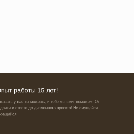
пыт работы 15 лет!
аказать у нас ты можешь, и тебе мы вмиг поможем! От
адачки и ответа до дипломного проекта! Не смущайся -
бращайся!