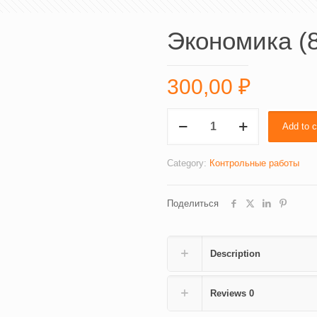
Экономика (8
300,00
₽
Экономика
Add to c
(836-
3)
quantity
Category:
Контрольные работы
Поделиться
Description
Reviews
0