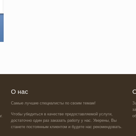
О нас
О
Самые лучшие специалисты по своим темам!
З
з
Чтобы убедиться в качестве предоставляемой услуги,
г.
о
достаточно один раз заказать работу у нас. Уверены, Вы
станете постоянным клиентом и будете нас рекомендовать.