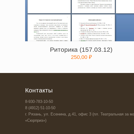
Риторика (157.03.12)
250,00
₽
Контакты
8-930-783-10-50
8 (4912) 51-10-50
г. Рязань, ул. Есенина, д.41, офис 3 (пл. Театральная за ма
«Сюрприз»)